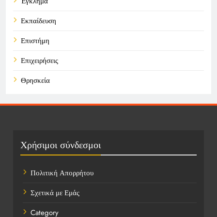
Έγκλημα
Εκπαίδευση
Επιστήμη
Επιχειρήσεις
Θρησκεία
Καιρός
Οικονομικά
Πολιτική
Χρήσιμοι σύνδεσμοι
Τάσεις
Πολιτική Απορρήτου
Τεχνολογία
Σχετικά με Εμάς
Υγεία
Category