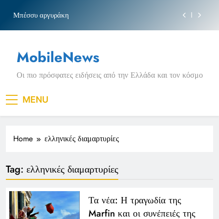
τις αιτήσεις
Skip
Μπέσσυ αργυράκη
to
content
Νέα Κρήτη: Σαρακήνικο και η φράση «Κρήτη
ΟΦΗ»
MobileNews
Ιράκ: Τεράστιες εκπτώσεις στο πετρέλαιο σε
επικίνδυνη γεωπολιτική συγκυρία
Οι πιο πρόσφατες ειδήσεις από την Ελλάδα και τον κόσμο
Κοινωνικός Τουρισμός: Ο ΟΠΕΚΑ ξεκινά νωρίτερα
τις αιτήσεις
Μπέσσυ αργυράκη
MENU
Νέα Κρήτη: Σαρακήνικο και η φράση «Κρήτη
ΟΦΗ»
Home
ελληνικές διαμαρτυρίες
Ιράκ: Τεράστιες εκπτώσεις στο πετρέλαιο σε
επικίνδυνη γεωπολιτική συγκυρία
Tag:
ελληνικές διαμαρτυρίες
Τα νέα: Η τραγωδία της
Marfin και οι συνέπειές της