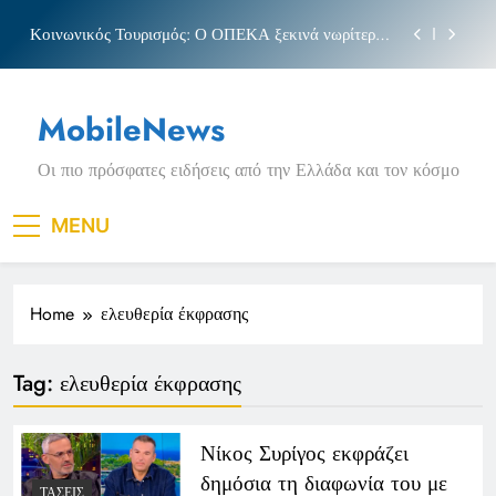
Skip
Κοινωνικός Τουρισμός: Ο ΟΠΕΚΑ ξεκινά νωρίτερα
to
τις αιτήσεις
content
Μπέσσυ αργυράκη
MobileNews
Νέα Κρήτη: Σαρακήνικο και η φράση «Κρήτη
ΟΦΗ»
Οι πιο πρόσφατες ειδήσεις από την Ελλάδα και τον κόσμο
Πριγκιπάτο Στάδιο
Κοινωνικός Τουρισμός: Ο ΟΠΕΚΑ ξεκινά νωρίτερα
MENU
τις αιτήσεις
Μπέσσυ αργυράκη
Home
ελευθερία έκφρασης
Νέα Κρήτη: Σαρακήνικο και η φράση «Κρήτη
ΟΦΗ»
Tag:
ελευθερία έκφρασης
Νίκος Συρίγος εκφράζει
δημόσια τη διαφωνία του με
ΤΆΣΕΙΣ