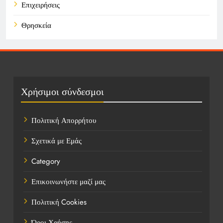
Επιχειρήσεις
Θρησκεία
Καιρός
Οικονομικά
Πολιτική
Χρήσιμοι σύνδεσμοι
Τάσεις
Πολιτική Απορρήτου
Τεχνολογία
Σχετικά με Εμάς
Τοποθεσίες
Category
Υγεία
Επικοινωνήστε μαζί μας
Ψυχαγωγία
Πολιτική Cookies
Όροι Χρήσης