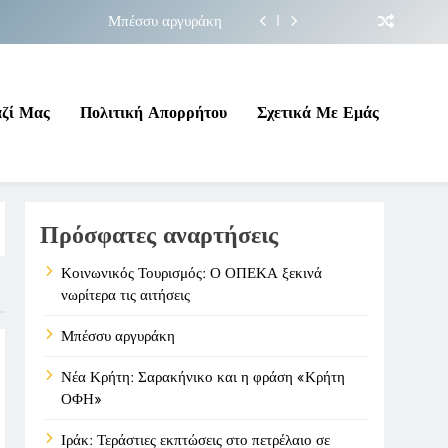
Μπέσσυ αργυράκη
ακήνικο και η φράση «Κρήτη ΟΦΗ»
 σε επικίνδυνη γεωπολιτική συγκυρία
αζί Μας
Πολιτική Απορρήτου
Σχετικά Με Εμάς
ΠΕΚΑ ξεκινά νωρίτερα τις αιτήσεις
Μπέσσυ αργυράκη
Πρόσφατες αναρτήσεις
ακήνικο και η φράση «Κρήτη ΟΦΗ»
 σε επικίνδυνη γεωπολιτική συγκυρία
Κοινωνικός Τουρισμός: Ο ΟΠΕΚΑ ξεκινά
νωρίτερα τις αιτήσεις
Μπέσσυ αργυράκη
Νέα Κρήτη: Σαρακήνικο και η φράση «Κρήτη
ΟΦΗ»
Ιράκ: Τεράστιες εκπτώσεις στο πετρέλαιο σε