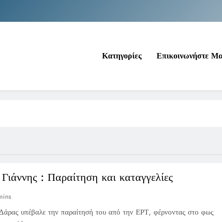
Νέα Κρήτη: Σαρ
Ιράκ: Τεράστιες εκπτώσεις στο πετρέλαιο
Κατηγορίες
Επικοινωνήστε Μ
Κοινωνικός Τουρισμός: Ο Ο
Νέα Κρήτη: Σαρ
Ιράκ: Τεράστιες εκπτώσεις στο πετρέλαιο
Γιάννης : Παραίτηση και καταγγελίες
mins
Δάρας υπέβαλε την παραίτησή του από την ΕΡΤ, φέρνοντας στο φως