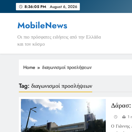
Skip
8:36:05 PM
August 6, 2026
to
content
MobileNews
Οι πιο πρόσφατες ειδήσεις από την Ελλάδα
και τον κόσμο
Home
διαγωνισμοί προσλήψεων
Tag:
διαγωνισμοί προσλήψεων
Δάρασ: 
1 
Ο Γιάννης 