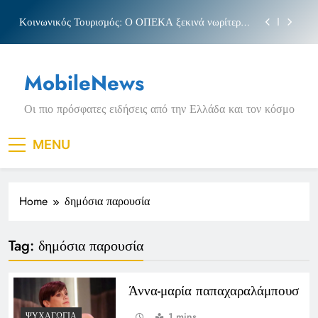
Skip
Κοινωνικός Τουρισμός: Ο ΟΠΕΚΑ ξεκινά νωρίτερα
to
τις αιτήσεις
content
Μπέσσυ αργυράκη
MobileNews
Νέα Κρήτη: Σαρακήνικο και η φράση «Κρήτη
ΟΦΗ»
Οι πιο πρόσφατες ειδήσεις από την Ελλάδα και τον κόσμο
Πριγκιπάτο Στάδιο
Κοινωνικός Τουρισμός: Ο ΟΠΕΚΑ ξεκινά νωρίτερα
MENU
τις αιτήσεις
Μπέσσυ αργυράκη
Home
δημόσια παρουσία
Νέα Κρήτη: Σαρακήνικο και η φράση «Κρήτη
ΟΦΗ»
Tag:
δημόσια παρουσία
Άννα-μαρία παπαχαραλάμπουσ
1 mins
ΨΥΧΑΓΩΓΊΑ