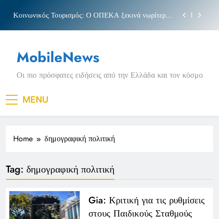
Skip
Κοινωνικός Τουρισμός: Ο ΟΠΕΚΑ ξεκινά νωρίτερα
to
τις αιτήσεις
content
Μπέσσυ αργυράκη
MobileNews
Νέα Κρήτη: Σαρακήνικο και η φράση «Κρήτη
ΟΦΗ»
Οι πιο πρόσφατες ειδήσεις από την Ελλάδα και τον κόσμο
Πριγκιπάτο Στάδιο
Κοινωνικός Τουρισμός: Ο ΟΠΕΚΑ ξεκινά νωρίτερα
MENU
τις αιτήσεις
Μπέσσυ αργυράκη
Home
δημογραφική πολιτική
Νέα Κρήτη: Σαρακήνικο και η φράση «Κρήτη
ΟΦΗ»
Tag:
δημογραφική πολιτική
Gia: Κριτική για τις ρυθμίσεις
στους Παιδικούς Σταθμούς