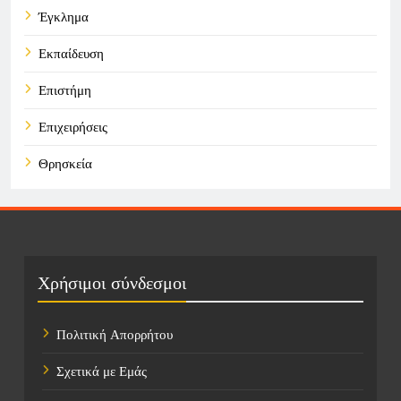
Έγκλημα
Εκπαίδευση
Επιστήμη
Επιχειρήσεις
Θρησκεία
Καιρός
Οικονομικά
Πολιτική
Χρήσιμοι σύνδεσμοι
Τάσεις
Πολιτική Απορρήτου
Τεχνολογία
Σχετικά με Εμάς
Τοποθεσίες