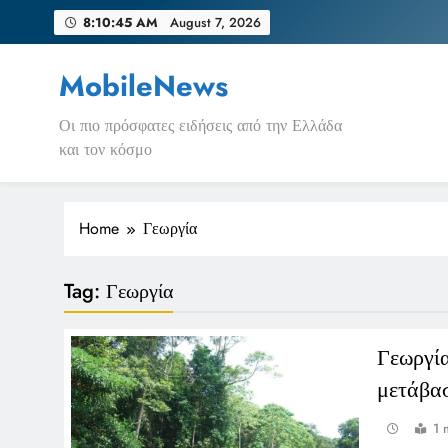
Skip
8:10:45 AM
August 7, 2026
to
content
MobileNews
Οι πιο πρόσφατες ειδήσεις από την Ελλάδα
και τον κόσμο
Home
Γεωργία
Tag:
Γεωργία
Γεωργία
μετάβα
1 