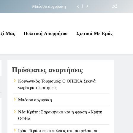
Μπέσσυ αργυράκη
ακήνικο και η φράση «Κρήτη ΟΦΗ»
 σε επικίνδυνη γεωπολιτική συγκυρία
αζί Μας
Πολιτική Απορρήτου
Σχετικά Με Εμάς
ΠΕΚΑ ξεκινά νωρίτερα τις αιτήσεις
Μπέσσυ αργυράκη
Πρόσφατες αναρτήσεις
ακήνικο και η φράση «Κρήτη ΟΦΗ»
 σε επικίνδυνη γεωπολιτική συγκυρία
Κοινωνικός Τουρισμός: Ο ΟΠΕΚΑ ξεκινά
νωρίτερα τις αιτήσεις
Μπέσσυ αργυράκη
Νέα Κρήτη: Σαρακήνικο και η φράση «Κρήτη
ΟΦΗ»
Ιράκ: Τεράστιες εκπτώσεις στο πετρέλαιο σε