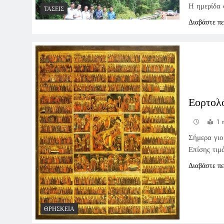
Η ημερίδα 
ΤΆΣΕΙΣ
Διαβάστε π
Εορτολ
1 
Σήμερα γιο
Επίσης τιμ
Διαβάστε π
ΘΡΗΣΚΕΊΑ