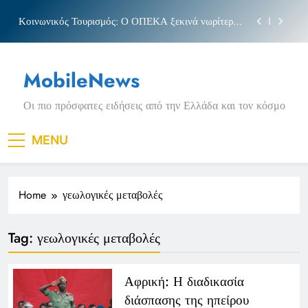
Skip
Κοινωνικός Τουρισμός: Ο ΟΠΕΚΑ ξεκινά νωρίτερα
to
τις αιτήσεις
content
Μπέσσυ αργυράκη
MobileNews
Νέα Κρήτη: Σαρακήνικο και η φράση «Κρήτη
ΟΦΗ»
Οι πιο πρόσφατες ειδήσεις από την Ελλάδα και τον κόσμο
Πριγκιπάτο Στάδιο
Κοινωνικός Τουρισμός: Ο ΟΠΕΚΑ ξεκινά νωρίτερα
MENU
τις αιτήσεις
Μπέσσυ αργυράκη
Home
γεωλογικές μεταβολές
Νέα Κρήτη: Σαρακήνικο και η φράση «Κρήτη
ΟΦΗ»
Tag:
γεωλογικές μεταβολές
Αφρική: Η διαδικασία
διάσπασης της ηπείρου