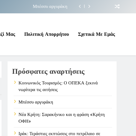
Μπέσσυ αργυράκη
ακήνικο και η φράση «Κρήτη ΟΦΗ»
 σε επικίνδυνη γεωπολιτική συγκυρία
αζί Μας
Πολιτική Απορρήτου
Σχετικά Με Εμάς
ΠΕΚΑ ξεκινά νωρίτερα τις αιτήσεις
Μπέσσυ αργυράκη
Πρόσφατες αναρτήσεις
ακήνικο και η φράση «Κρήτη ΟΦΗ»
 σε επικίνδυνη γεωπολιτική συγκυρία
Κοινωνικός Τουρισμός: Ο ΟΠΕΚΑ ξεκινά
νωρίτερα τις αιτήσεις
Μπέσσυ αργυράκη
Νέα Κρήτη: Σαρακήνικο και η φράση «Κρήτη
ΟΦΗ»
Ιράκ: Τεράστιες εκπτώσεις στο πετρέλαιο σε