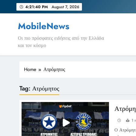
Skip
4:21:40 PM
August 7, 2026
to
content
MobileNews
Οι πιο πρόσφατες ειδήσεις από την Ελλάδα
και τον κόσμο
Home
Ατρόμητος
Tag:
Ατρόμητος
Ατρόμη
1 
Ο Ατρόμητο