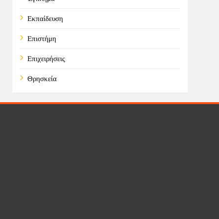
Εκπαίδευση
Επιστήμη
Επιχειρήσεις
Θρησκεία
Καιρός
Οικονομικά
Πολιτική
Τάσεις
Τεχνολογία
Υγεία