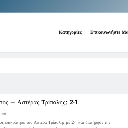
Νέα Κρήτη: Σαρ
Ιράκ: Τεράστιες εκπτώσεις στο πετρέλαιο
Κατηγορίες
Επικοινωνήστε Μ
Κοινωνικός Τουρισμός: Ο Ο
Νέα Κρήτη: Σαρ
Ιράκ: Τεράστιες εκπτώσεις στο πετρέλαιο
τος – Αστέρας Τρίπολης: 2-1
mins
ς επικράτησε του Αστέρα Τρίπολης με 2-1 και διατήρησε την