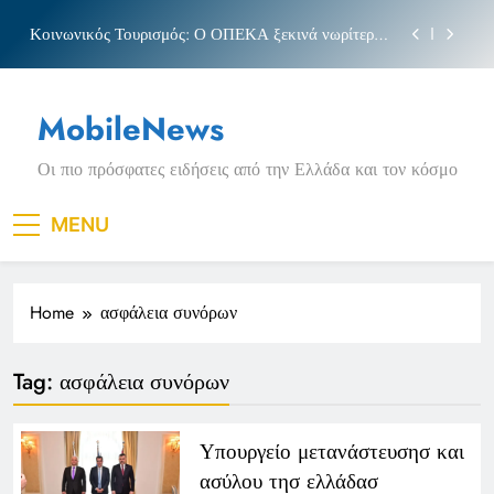
Skip
Κοινωνικός Τουρισμός: Ο ΟΠΕΚΑ ξεκινά νωρίτερα
to
τις αιτήσεις
content
Μπέσσυ αργυράκη
MobileNews
Νέα Κρήτη: Σαρακήνικο και η φράση «Κρήτη
ΟΦΗ»
Οι πιο πρόσφατες ειδήσεις από την Ελλάδα και τον κόσμο
Πριγκιπάτο Στάδιο
Κοινωνικός Τουρισμός: Ο ΟΠΕΚΑ ξεκινά νωρίτερα
MENU
τις αιτήσεις
Μπέσσυ αργυράκη
Home
ασφάλεια συνόρων
Νέα Κρήτη: Σαρακήνικο και η φράση «Κρήτη
ΟΦΗ»
Tag:
ασφάλεια συνόρων
Υπουργείο μετανάστευσησ και
ασύλου τησ ελλάδασ