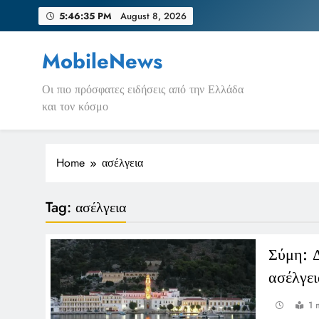
Skip
5:46:35 PM
August 8, 2026
to
content
MobileNews
Οι πιο πρόσφατες ειδήσεις από την Ελλάδα
και τον κόσμο
Home
ασέλγεια
Tag:
ασέλγεια
Σύμη: 
ασέλγει
1 