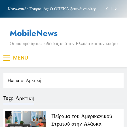
Skip
Κοινωνικός Τουρισμός: Ο ΟΠΕΚΑ ξεκινά νωρίτερα
to
τις αιτήσεις
content
Μπέσσυ αργυράκη
MobileNews
Νέα Κρήτη: Σαρακήνικο και η φράση «Κρήτη
ΟΦΗ»
Οι πιο πρόσφατες ειδήσεις από την Ελλάδα και τον κόσμο
Πριγκιπάτο Στάδιο
Κοινωνικός Τουρισμός: Ο ΟΠΕΚΑ ξεκινά νωρίτερα
MENU
τις αιτήσεις
Μπέσσυ αργυράκη
Home
Αρκτική
Νέα Κρήτη: Σαρακήνικο και η φράση «Κρήτη
ΟΦΗ»
Tag:
Αρκτική
Πείραμα του Αμερικανικού
Στρατού στην Αλάσκα