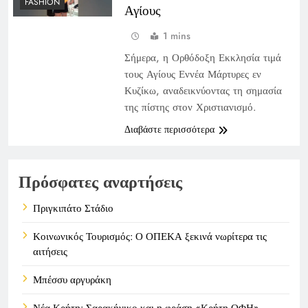
FASHION
Αγίους
1 mins
Σήμερα, η Ορθόδοξη Εκκλησία τιμά
τους Αγίους Εννέα Μάρτυρες εν
Κυζίκω, αναδεικνύοντας τη σημασία
της πίστης στον Χριστιανισμό.
Διαβάστε περισσότερα
Πρόσφατες αναρτήσεις
Πριγκιπάτο Στάδιο
Κοινωνικός Τουρισμός: Ο ΟΠΕΚΑ ξεκινά νωρίτερα τις
αιτήσεις
Μπέσσυ αργυράκη
Νέα Κρήτη: Σαρακήνικο και η φράση «Κρήτη ΟΦΗ»