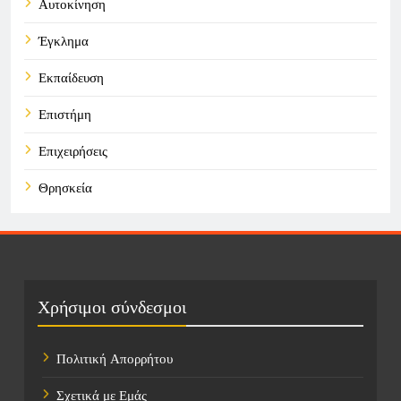
Αυτοκίνηση
Έγκλημα
Εκπαίδευση
Επιστήμη
Επιχειρήσεις
Θρησκεία
Καιρός
Οικονομικά
Πολιτική
Χρήσιμοι σύνδεσμοι
Τάσεις
Πολιτική Απορρήτου
Τεχνολογία
Σχετικά με Εμάς