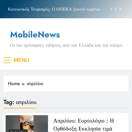
Skip
Κοινωνικός Τουρισμός: Ο ΟΠΕΚΑ ξεκινά νωρίτερα
to
τις αιτήσεις
content
Μπέσσυ αργυράκη
MobileNews
Νέα Κρήτη: Σαρακήνικο και η φράση «Κρήτη
ΟΦΗ»
Οι πιο πρόσφατες ειδήσεις από την Ελλάδα και τον κόσμο
Πριγκιπάτο Στάδιο
Κοινωνικός Τουρισμός: Ο ΟΠΕΚΑ ξεκινά νωρίτερα
MENU
τις αιτήσεις
Μπέσσυ αργυράκη
Home
απριλίου
Νέα Κρήτη: Σαρακήνικο και η φράση «Κρήτη
ΟΦΗ»
Tag:
απριλίου
Απριλίου: Εορτολόγιο : Η
Ορθόδοξη Εκκλησία τιμά