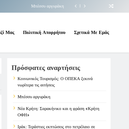
Μπέσσυ αργυράκη
ακήνικο και η φράση «Κρήτη ΟΦΗ»
 σε επικίνδυνη γεωπολιτική συγκυρία
αζί Μας
Πολιτική Απορρήτου
Σχετικά Με Εμάς
ΠΕΚΑ ξεκινά νωρίτερα τις αιτήσεις
Μπέσσυ αργυράκη
Πρόσφατες αναρτήσεις
ακήνικο και η φράση «Κρήτη ΟΦΗ»
 σε επικίνδυνη γεωπολιτική συγκυρία
Κοινωνικός Τουρισμός: Ο ΟΠΕΚΑ ξεκινά
νωρίτερα τις αιτήσεις
Μπέσσυ αργυράκη
Νέα Κρήτη: Σαρακήνικο και η φράση «Κρήτη
ΟΦΗ»
Ιράκ: Τεράστιες εκπτώσεις στο πετρέλαιο σε