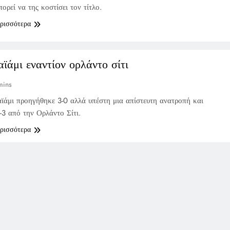
ορεί να της κοστίσει τον τίτλο.
ερισσότερα
αϊάμι εναντίον ορλάντο σίτι
mins
ϊάμι προηγήθηκε 3-0 αλλά υπέστη μια απίστευτη ανατροπή και
-3 από την Ορλάντο Σίτι.
ερισσότερα