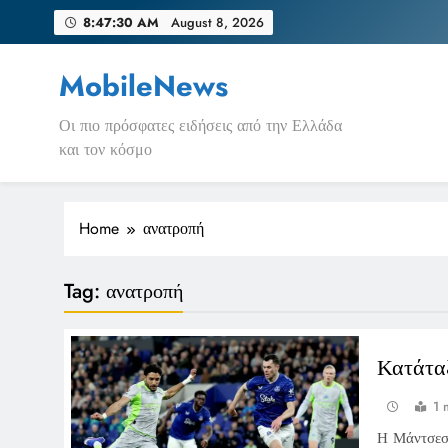
Skip
8:47:30 AM
August 8, 2026
to
content
MobileNews
Οι πιο πρόσφατες ειδήσεις από την Ελλάδα
και τον κόσμο
Home
ανατροπή
Tag:
ανατροπή
Κατάταξ
1 
Η Μάντσεστ