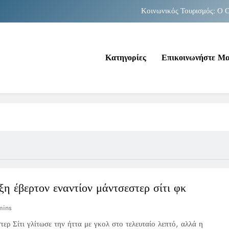
Κοινωνικός Τουρισμός: Ο Ο
Νέα Κρήτη: Σαρ
Κατηγορίες
Επικοινωνήστε Μ
Κοινωνικός Τουρισμός: Ο Ο
Νέα Κρήτη: Σαρ
η έβερτον εναντίον μάντσεστερ σίτι φκ
mins
ερ Σίτι γλίτωσε την ήττα με γκολ στο τελευταίο λεπτό, αλλά η