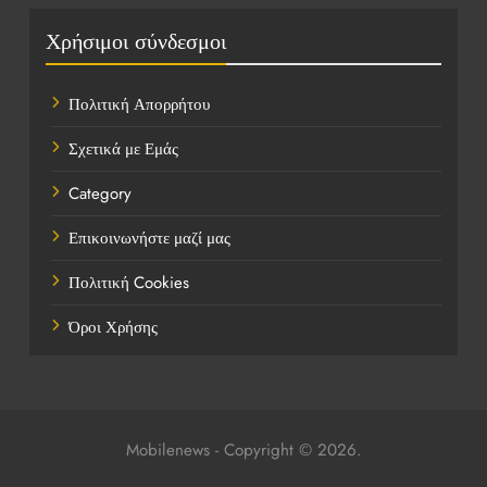
Πολιτική
Χρήσιμοι σύνδεσμοι
Τάσεις
Πολιτική Απορρήτου
Τεχνολογία
Σχετικά με Εμάς
Υγεία
Category
Ψυχαγωγία
Επικοινωνήστε μαζί μας
Πολιτική Cookies
Όροι Χρήσης
Mobilenews - Copyright © 2026.