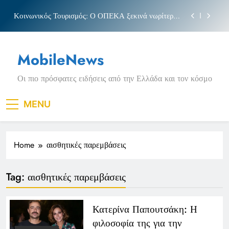
Skip
Κοινωνικός Τουρισμός: Ο ΟΠΕΚΑ ξεκινά νωρίτερα
to
τις αιτήσεις
content
Μπέσσυ αργυράκη
MobileNews
Νέα Κρήτη: Σαρακήνικο και η φράση «Κρήτη
ΟΦΗ»
Οι πιο πρόσφατες ειδήσεις από την Ελλάδα και τον κόσμο
Πριγκιπάτο Στάδιο
Κοινωνικός Τουρισμός: Ο ΟΠΕΚΑ ξεκινά νωρίτερα
MENU
τις αιτήσεις
Μπέσσυ αργυράκη
Home
αισθητικές παρεμβάσεις
Νέα Κρήτη: Σαρακήνικο και η φράση «Κρήτη
ΟΦΗ»
Tag:
αισθητικές παρεμβάσεις
Κατερίνα Παπουτσάκη: Η
φιλοσοφία της για την