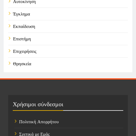
Αυτοκίνηση
Έγκλημα
Εκπαίδευση
Επιστήμη
Επιχειρήσεις
Θρησκεία
Καιρός
Οικονομικά
Πολιτική
Χρήσιμοι σύνδεσμοι
Τάσεις
Πολιτική Απορρήτου
Τεχνολογία
Σχετικά με Εμάς