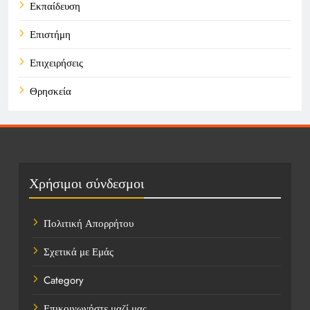
Εκπαίδευση
Επιστήμη
Επιχειρήσεις
Θρησκεία
Καιρός
Οικονομικά
Πολιτική
Χρήσιμοι σύνδεσμοι
Τάσεις
Πολιτική Απορρήτου
Τεχνολογία
Σχετικά με Εμάς
Τοποθεσίες
Category
Υγεία
Επικοινωνήστε μαζί μας