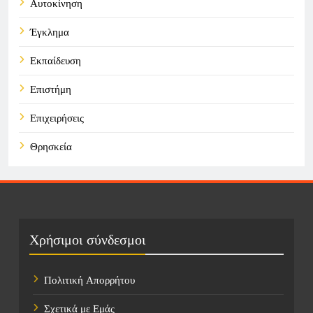
Αυτοκίνηση
Έγκλημα
Εκπαίδευση
Επιστήμη
Επιχειρήσεις
Θρησκεία
Καιρός
Οικονομικά
Πολιτική
Χρήσιμοι σύνδεσμοι
Τάσεις
Πολιτική Απορρήτου
Τεχνολογία
Σχετικά με Εμάς