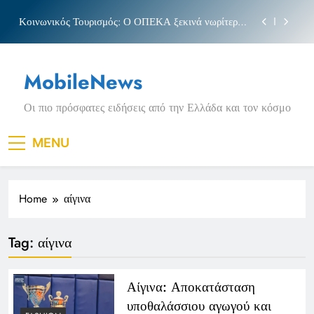
Skip
Κοινωνικός Τουρισμός: Ο ΟΠΕΚΑ ξεκινά νωρίτερα
to
τις αιτήσεις
content
Μπέσσυ αργυράκη
MobileNews
Νέα Κρήτη: Σαρακήνικο και η φράση «Κρήτη
ΟΦΗ»
Οι πιο πρόσφατες ειδήσεις από την Ελλάδα και τον κόσμο
Πριγκιπάτο Στάδιο
Κοινωνικός Τουρισμός: Ο ΟΠΕΚΑ ξεκινά νωρίτερα
MENU
τις αιτήσεις
Μπέσσυ αργυράκη
Home
αίγινα
Νέα Κρήτη: Σαρακήνικο και η φράση «Κρήτη
ΟΦΗ»
Tag:
αίγινα
Αίγινα: Αποκατάσταση
υποθαλάσσιου αγωγού και