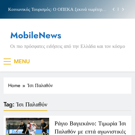
Skip
Κοινωνικός Τουρισμός: Ο ΟΠΕΚΑ ξεκινά νωρίτερα
to
τις αιτήσεις
content
Μπέσσυ αργυράκη
MobileNews
Νέα Κρήτη: Σαρακήνικο και η φράση «Κρήτη
ΟΦΗ»
Οι πιο πρόσφατες ειδήσεις από την Ελλάδα και τον κόσμο
Πριγκιπάτο Στάδιο
Κοινωνικός Τουρισμός: Ο ΟΠΕΚΑ ξεκινά νωρίτερα
MENU
τις αιτήσεις
Μπέσσυ αργυράκη
Home
Ίσι Παλαθόν
Νέα Κρήτη: Σαρακήνικο και η φράση «Κρήτη
ΟΦΗ»
Tag:
Ίσι Παλαθόν
Ράγιο Βαγιεκάνο: Τιμωρία Ίσι
Παλαθόν με επτά αγωνιστικές