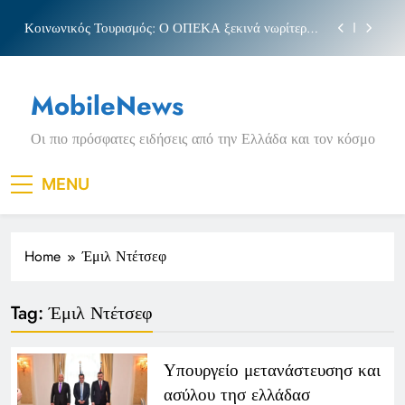
Skip
Κοινωνικός Τουρισμός: Ο ΟΠΕΚΑ ξεκινά νωρίτερα
to
τις αιτήσεις
content
Μπέσσυ αργυράκη
MobileNews
Νέα Κρήτη: Σαρακήνικο και η φράση «Κρήτη
ΟΦΗ»
Οι πιο πρόσφατες ειδήσεις από την Ελλάδα και τον κόσμο
Πριγκιπάτο Στάδιο
Κοινωνικός Τουρισμός: Ο ΟΠΕΚΑ ξεκινά νωρίτερα
MENU
τις αιτήσεις
Μπέσσυ αργυράκη
Home
Έμιλ Ντέτσεφ
Νέα Κρήτη: Σαρακήνικο και η φράση «Κρήτη
ΟΦΗ»
Tag:
Έμιλ Ντέτσεφ
Υπουργείο μετανάστευσησ και
ασύλου τησ ελλάδασ