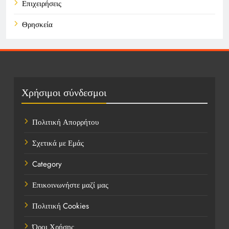
Επιχειρήσεις
Θρησκεία
Καιρός
Οικονομικά
Πολιτική
Χρήσιμοι σύνδεσμοι
Τάσεις
Πολιτική Απορρήτου
Τεχνολογία
Σχετικά με Εμάς
Τοποθεσίες
Category
Υγεία
Επικοινωνήστε μαζί μας
Ψυχαγωγία
Πολιτική Cookies
Όροι Χρήσης