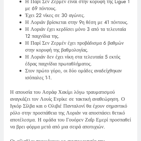
Η Παρί Σεν Ζερμέν είναι στην κορυφή της Ligue 1
με 69 πόντους.
Έχει 22 νίκες σε 30 αγώνες.
Η Λοριάν βρίσκεται στην 9η θέση με 41 πόντους.
Η Λοριάν έχει κερδίσει μόνο 3 από τα τελευταία
12 παιχνίδια της.
Η Παρί Σεν Ζερμέν έχει προβάδισμα 6 βαθμών
στην κορυφή της βαθμολογίας.
Η Λοριάν δεν έχει νίκη στα τελευταία 5 εκτός
έδρας παιχνίδια πρωταθλήματος.
Στον πρώτο γύρο, οι δύο ομάδες αναδείχθηκαν
ισόπαλες 1-1.
Η απουσία του Ασράφ Χακίμι λόγω τραυματισμού
αναγκάζει τον Λουίς Ενρίκε σε τακτική αναθεώρηση. Ο
Ιγκόρ Σίλβα και ο Ολιβιέ Πανταλονί θα έχουν σημαντικό
ρόλο στην προσπάθεια της Λοριάν να αποσπάσει θετικό
αποτέλεσμα. Η ομάδα του Γουόρεν Ζαΐρ Εμερί προσπαθεί
να βρει φόρμα μετά από μια σειρά αποτυχιών.