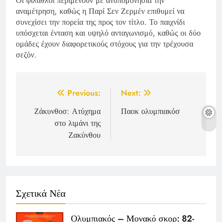
Οι φίλαθλοι περιμένουν με ανυπομονησία την
αναμέτρηση, καθώς η Παρί Σεν Ζερμέν επιθυμεί να
συνεχίσει την πορεία της προς τον τίτλο. Το παιχνίδι
υπόσχεται ένταση και υψηλό ανταγωνισμό, καθώς οι δύο
ομάδες έχουν διαφορετικούς στόχους για την τρέχουσα
σεζόν.
Post
Previous:
Next:
navigation
Ζάκυνθοσ: Ατύχημα
Παοκ ολυμπιακόσ
στο λιμάνι της
Ζακύνθου
Σχετικά Νέα
Ολυμπιακός – Μονακό σκορ: 82-