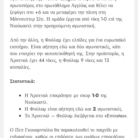
πρωτοπόρος στο πρωτάθλημα Αγγλίας και θέλει να
ξεφύγει στο +6 και να μεταφέρει την πίεση στη
Μάντσεστερ Σίτι. Η ομάδα έρχεται από νίκη 1-0 επί της
Νιούκαστλ στην προηγούμενη αγωνιστική.
Από την άλλη, η Φούλαμ έχει ελπίδες για ένα ευρωπαϊκό
εισιτήριο. Είναι αήττητη εδώ και δύο αγωνιστικές, κάτι
που ενισχύει την αυτοπεποίθησή της. Στην προϊστορία, η
Άρσεναλ έχει 44 νίκες, η Φούλαμ 9 νίκες και 13
ισοπαλίες.
Στατιστικά:
Η Άρσεναλ επικράτησε με σκορ
1-0
της
Νιούκαστλ.
Η Φούλαμ είναι αήττητη εδώ και
2
αγωνιστικές.
Το Άρσεναλ – Φούλαμ διεξάγεται στο «Emirates».
Ο Πεπ Γκουαρντιόλα θα παρακολουθεί το παιχνίδι με
ενδιαφέρον, καθώς οι επιδόσεις των ομάδων επηρεάζουν