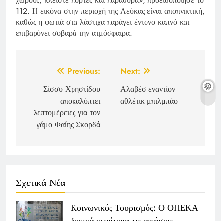
χώρους, κλείστε πόρτες και παράθυρα», προειδοποίησε το
112. Η εικόνα στην περιοχή της Λεύκας είναι αποπνικτική,
καθώς η φωτιά στα λάστιχα παράγει έντονο καπνό και
επιβαρύνει σοβαρά την ατμόσφαιρα.
Post
Previous:
Next:
navigation
Σίσσυ Χρηστίδου
Αλαβέσ εναντίον
αποκαλύπτει
αθλέτικ μπιλμπάο
λεπτομέρειες για τον
γάμο Φαίης Σκορδά
Σχετικά Νέα
Κοινωνικός Τουρισμός: Ο ΟΠΕΚΑ
ξεκινά νωρίτερα τις αιτήσεις