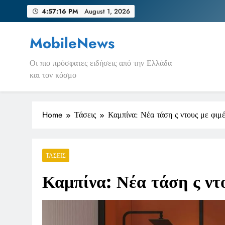
Skip
4:57:16 PM
August 1, 2026
to
content
MobileNews
Οι πιο πρόσφατες ειδήσεις από την Ελλάδα
και τον κόσμο
Home
Τάσεις
Καμπίνα: Νέα τάση ς ντους με φιμέ
ΤΆΣΕΙΣ
Καμπίνα: Νέα τάση ς ντο