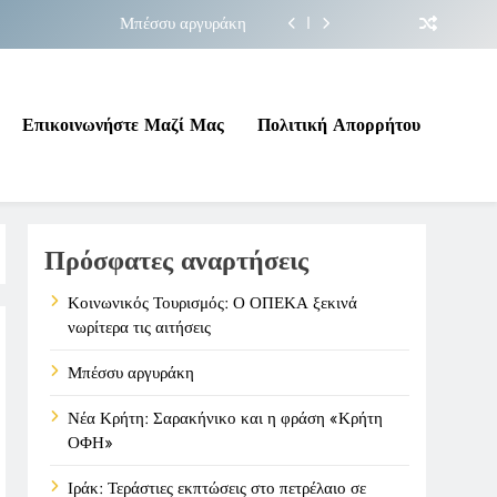
Μπέσσυ αργυράκη
ακήνικο και η φράση «Κρήτη ΟΦΗ»
 σε επικίνδυνη γεωπολιτική συγκυρία
Επικοινωνήστε Μαζί Μας
Πολιτική Απορρήτου
ΠΕΚΑ ξεκινά νωρίτερα τις αιτήσεις
Μπέσσυ αργυράκη
Πρόσφατες αναρτήσεις
ακήνικο και η φράση «Κρήτη ΟΦΗ»
 σε επικίνδυνη γεωπολιτική συγκυρία
Κοινωνικός Τουρισμός: Ο ΟΠΕΚΑ ξεκινά
νωρίτερα τις αιτήσεις
Μπέσσυ αργυράκη
Νέα Κρήτη: Σαρακήνικο και η φράση «Κρήτη
ΟΦΗ»
Ιράκ: Τεράστιες εκπτώσεις στο πετρέλαιο σε