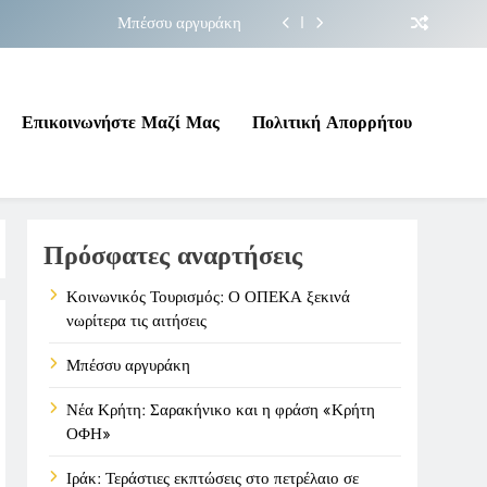
Μπέσσυ αργυράκη
ακήνικο και η φράση «Κρήτη ΟΦΗ»
 σε επικίνδυνη γεωπολιτική συγκυρία
Επικοινωνήστε Μαζί Μας
Πολιτική Απορρήτου
ΠΕΚΑ ξεκινά νωρίτερα τις αιτήσεις
Μπέσσυ αργυράκη
Πρόσφατες αναρτήσεις
ακήνικο και η φράση «Κρήτη ΟΦΗ»
 σε επικίνδυνη γεωπολιτική συγκυρία
Κοινωνικός Τουρισμός: Ο ΟΠΕΚΑ ξεκινά
νωρίτερα τις αιτήσεις
Μπέσσυ αργυράκη
Νέα Κρήτη: Σαρακήνικο και η φράση «Κρήτη
ΟΦΗ»
Ιράκ: Τεράστιες εκπτώσεις στο πετρέλαιο σε