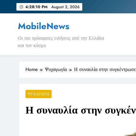
Skip
4:28:10 PM
August 2, 2026
to
content
MobileNews
Οι πιο πρόσφατες ειδήσεις από την Ελλάδα
και τον κόσμο
Home
Ψυχαγωγία
Η συναυλία στην συγκέντρωσε
ΨΥΧΑΓΩΓΊΑ
Η συναυλία στην συγκέν