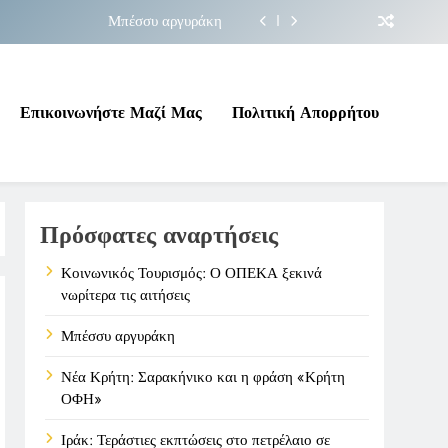
Μπέσσυ αργυράκη
ακήνικο και η φράση «Κρήτη ΟΦΗ»
 σε επικίνδυνη γεωπολιτική συγκυρία
Επικοινωνήστε Μαζί Μας
Πολιτική Απορρήτου
ΠΕΚΑ ξεκινά νωρίτερα τις αιτήσεις
Μπέσσυ αργυράκη
Πρόσφατες αναρτήσεις
ακήνικο και η φράση «Κρήτη ΟΦΗ»
 σε επικίνδυνη γεωπολιτική συγκυρία
Κοινωνικός Τουρισμός: Ο ΟΠΕΚΑ ξεκινά
νωρίτερα τις αιτήσεις
Μπέσσυ αργυράκη
Νέα Κρήτη: Σαρακήνικο και η φράση «Κρήτη
ΟΦΗ»
Ιράκ: Τεράστιες εκπτώσεις στο πετρέλαιο σε