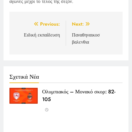
αγώνες μέχρι το τέλος της σεζόν.
Post
Previous:
Next:
navigation
Ειδική εκπαίδευση
Παναθηναικοσ
βαλενθια
Σχετικά Νέα
Ολυμπιακός – Μονακό σκορ: 82-
105