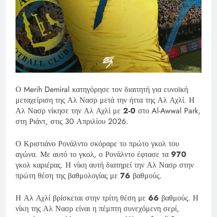
Ο Merih Demiral κατηγόρησε τον διαιτητή για ευνοϊκή
μεταχείριση της Αλ Νασρ μετά την ήττα της Αλ Αχλί. Η
Αλ Νασρ νίκησε την Αλ Αχλί με
2-0
στο Al-Awwal Park,
στη Ριάντ, στις 30 Απριλίου 2026.
Ο Κριστιάνο Ρονάλντο σκόραρε το πρώτο γκολ του
αγώνα. Με αυτό το γκολ, ο Ρονάλντο έφτασε τα
970
γκολ καριέρας. Η νίκη αυτή διατηρεί την Αλ Νασρ στην
πρώτη θέση της βαθμολογίας με
76
βαθμούς.
Η Αλ Αχλί βρίσκεται στην τρίτη θέση με
66
βαθμούς. Η
νίκη της Αλ Νασρ είναι η πέμπτη συνεχόμενη σερί,