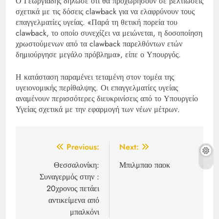
Ο Γεωργιάδης δήλωσε ότι θα προχωρήσουν σε βελτιώσεις
σχετικά με τις δόσεις clawback για να ελαφρύνουν τους
επαγγελματίες υγείας. «Παρά τη θετική πορεία του
clawback, το οποίο συνεχίζει να μειώνεται, η δοσοποίηση
χρωστούμενων από τα clawback παρελθόντων ετών
δημιούργησε μεγάλο πρόβλημα», είπε ο Υπουργός.
Η κατάσταση παραμένει τεταμένη στον τομέα της
υγειονομικής περίθαλψης. Οι επαγγελματίες υγείας
αναμένουν περισσότερες διευκρινίσεις από το Υπουργείο
Υγείας σχετικά με την εφαρμογή των νέων μέτρων.
Post
Previous:
Next:
navigation
Θεσσαλονίκη:
Μπιλμπαο παοκ
Συναγερμός στην :
20χρονος πετάει
αντικείμενα από
μπαλκόνι